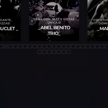
CENA CON JAZZ Y VISTAS
EGANTE,
OBERTU
ÚNICAS!
IZZAS!
DOMI
_ABEL BENITO
UCLET _
_MAR
TRIO_