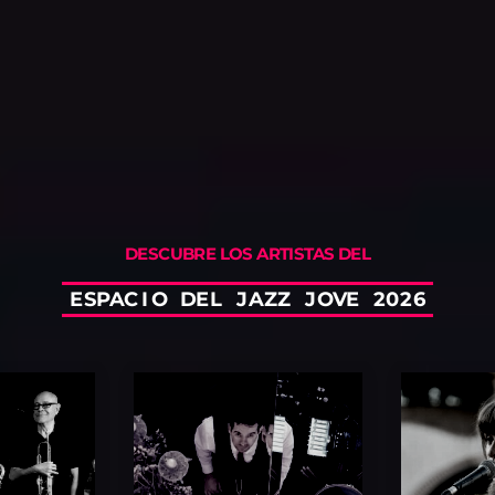
DESCUBRE LOS ARTISTAS DEL
E
S
P
A
C
I
O
D
E
L
J
A
Z
Z
J
O
V
E
2
0
2
6