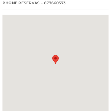
PHONE
RESERVAS – 877660573