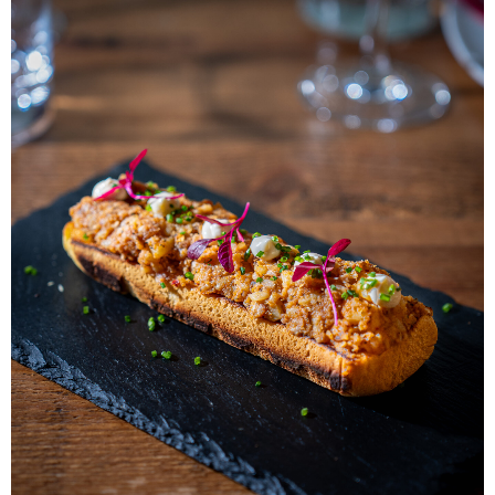
ALBERT
NOTÍCIES
LA MOSTRA JAZZ TORTOSA,
CONVOCA EL CONCURS ANUAL
DE DISSENY DE CARTELLS DEL
FESTIVAL