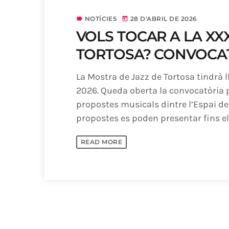
NOTÍCIES
28 D'ABRIL DE 2026
label
today
VOLS TOCAR A LA XXX
TORTOSA? CONVOCAT
La Mostra de Jazz de Tortosa tindrà ll
2026. Queda oberta la convocatòria p
propostes musicals dintre l’Espai de 
propostes es poden presentar fins el 
READ MORE