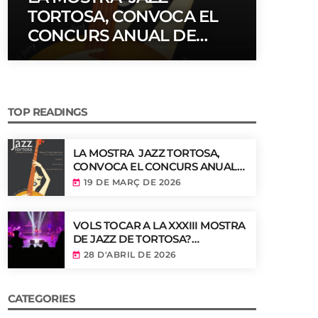
TORTOSA, CONVOCA EL
CONCURS ANUAL DE
DISSENY DE CARTELLS DEL
FESTIVAL
TOP READINGS
LA MOSTRA JAZZ TORTOSA,
CONVOCA EL CONCURS ANUAL
DE DISSENY DE CARTELLS DEL
19 DE MARÇ DE 2026
today
FESTIVAL
VOLS TOCAR A LA XXXIII MOSTRA
DE JAZZ DE TORTOSA?
CONVOCATÒRIA OBERTA!
28 D'ABRIL DE 2026
today
CATEGORIES