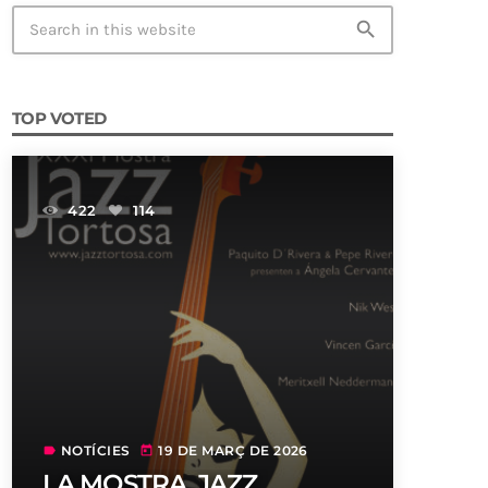
search
TOP VOTED
422
114
NOTÍCIES
19 DE MARÇ DE 2026
label
today
LA MOSTRA JAZZ