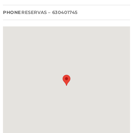
PHONE
RESERVAS – 630401745