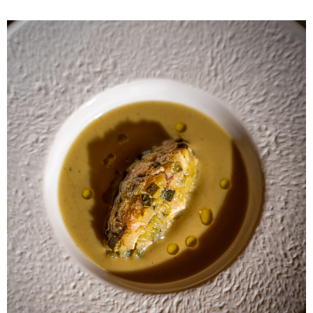
ALBERT
NOTÍCIES
LA MOSTRA JAZZ TORTOSA,
CONVOCA EL CONCURS ANUAL
DE DISSENY DE CARTELLS DEL
FESTIVAL