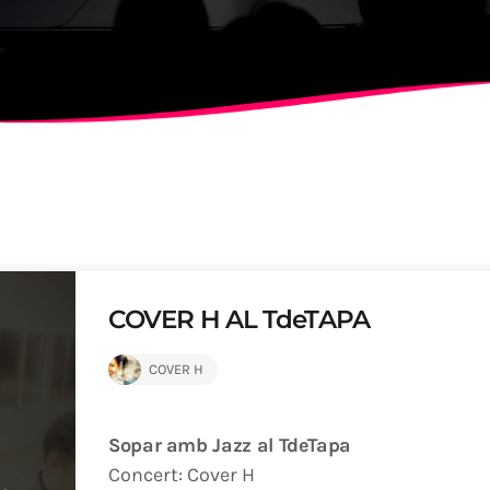
ALBERT
NOTÍCIES
LA MOSTRA JAZZ TORTOSA
CONCURS ANUAL DE DISSE
FESTIVAL
COVER H AL TdeTAPA
COVER H
Sopar amb Jazz al TdeTapa
Concert: Cover H