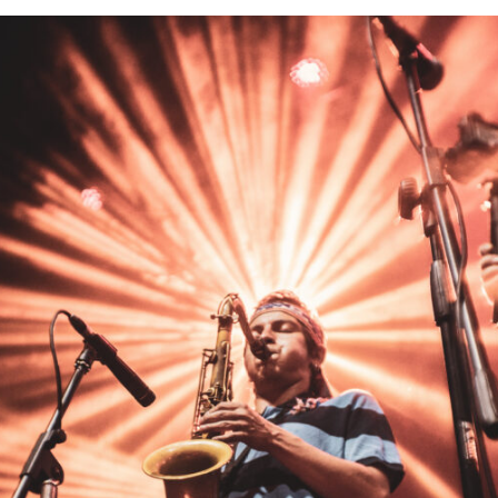
ALBERT
NOTÍCIES
LA MOSTRA JAZZ TORTOSA,
CONVOCA EL CONCURS ANUAL
DE DISSENY DE CARTELLS DEL
FESTIVAL