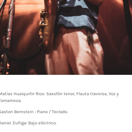
Matías Huaiquiñir Rios: Saxofón tenor, Flauta traversa, Voz y
Tornamesa.
Gaston Bernstein : Piano / Teclado.
Daniel Zuñiga: Bajo eléctrico.