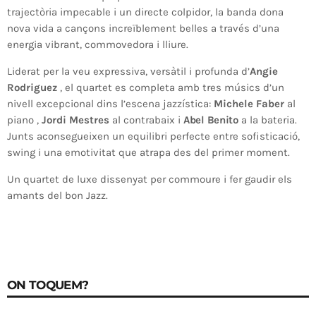
trajectòria impecable i un directe colpidor, la banda dona
nova vida a cançons increïblement belles a través d’una
energia vibrant, commovedora i lliure
.
Liderat per la veu expressiva, versàtil i profunda d’
Angie
Rodriguez
, el quartet es completa amb tres músics d’un
nivell excepcional dins l’escena jazzística:
Michele Faber
al
piano
,
Jordi Mestres
al contrabaix
i
Abel Benito
a la bateria
.
Junts aconsegueixen un equilibri perfecte entre sofisticació,
swing i una emotivitat que atrapa des del primer moment
.
Un quartet de luxe dissenyat per commoure i fer gaudir els
amants del bon Jazz
.
ON TOQUEM?