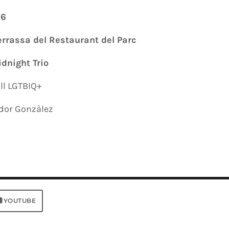
26
errassa del Restaurant del Parc
dnight Trio
ll LGTBIQ+
dor Gonzàlez
YOUTUBE