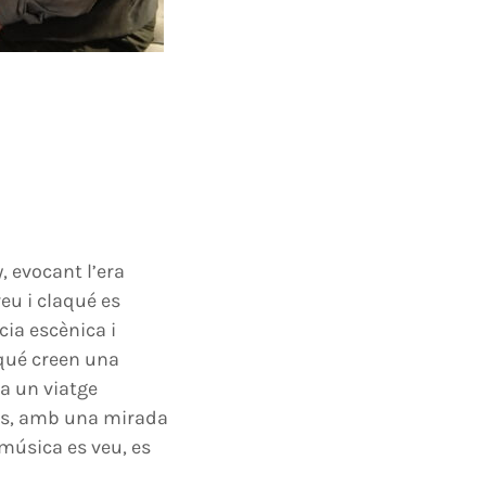
, evocant l’era
eu i claqué es
ia escènica i
laqué creen una
sa un viatge
ules, amb una mirada
 música es veu, es