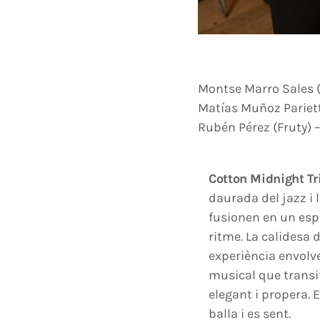
Montse Marro Sales (
Matías Muñoz Pariett
Rubén Pérez (Fruty) 
Cotton Midnight Tr
daurada del jazz i 
fusionen en un esp
ritme. La calidesa d
experiència envolve
musical que transit
elegant i propera. 
balla i es sent.