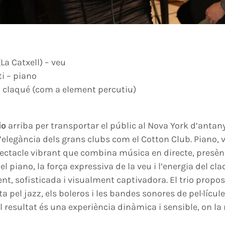
La Catxell) – veu
i – piano
– claqué (com a element percutiu)
io
arriba per transportar el públic al Nova York d’antany
l’elegància dels grans clubs com el Cotton Club. Piano, v
ectacle vibrant que combina música en directe, presènc
el piano, la força expressiva de la veu i l’energia del c
nt, sofisticada i visualment captivadora. El trio propo
a pel jazz, els boleros i les bandes sonores de pel·líc
El resultat és una experiència dinàmica i sensible, on la