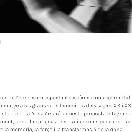
l
res de l’Ebre és un espectacle escènic i musical multidi
enatge a les grans veus femenines dels segles XX i XXI
tista ebrenca Anna Amaré, aquesta proposta integra mú
ment, paraula i projeccions audiovisuals per construir 
 la memòria, la força i la transformació de la dona.