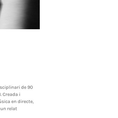
sciplinari de 90
. Creada i
sica en directe,
un relat