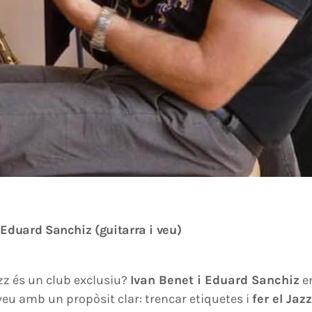
 Eduard Sanchiz (guitarra i veu)
azz és un club exclusiu?
Ivan Benet i Eduard Sanchiz
e
 veu amb un propòsit clar: trencar etiquetes i
fer el Jaz