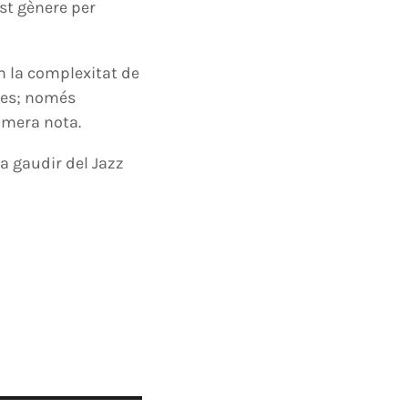
st gènere per
m la complexitat de
eres; només
rimera nota.
a gaudir del Jazz