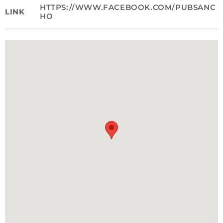
HTTPS://WWW.FACEBOOK.COM/PUBSANC
LINK
HO