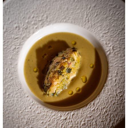
ALBERT
NOTÍCIES
LA MOSTRA JAZZ TORTOSA,
CONVOCA EL CONCURS ANUAL
DE DISSENY DE CARTELLS DEL
FESTIVAL