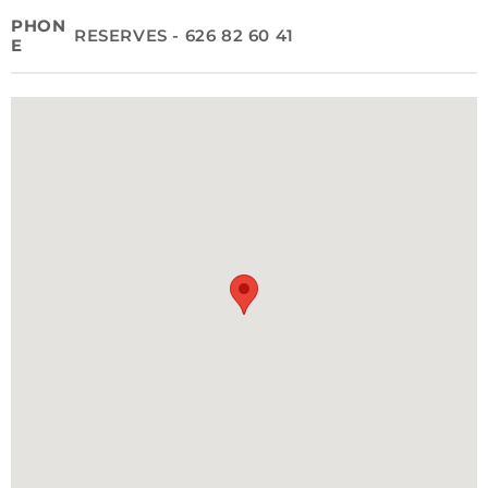
PHON
RESERVES - 626 82 60 41
E