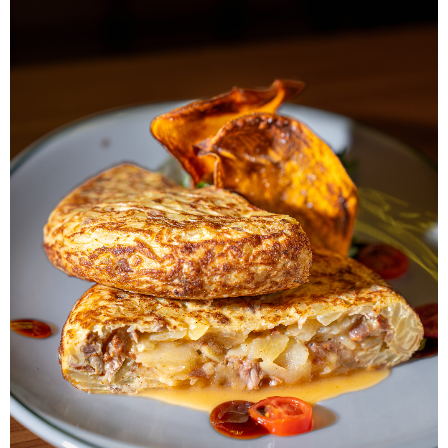
ALBERT
NOTÍCIES
LA MOSTRA JAZZ TORTOSA,
CONVOCA EL CONCURS ANUAL
DE DISSENY DE CARTELLS DEL
FESTIVAL