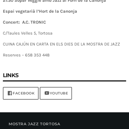
21:30 Sopar Veggie amb Jazz al Forn de la Canonja
Espai vegetarià l’Hort de la Canonja
Concert: A.C. TRONIC
C/Taules Velles 5, Tortosa
CUINA CAJÚN EN CARTA EN ELS DIES DE LA MOSTRA DE JAZZ
Reserves – 658 353 448
LINKS
FACEBOOK
YOUTUBE
MOSTRA JAZZ TORTOSA