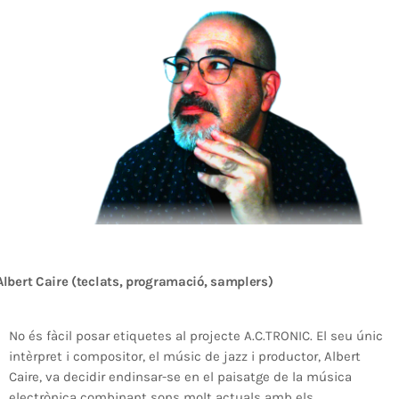
ALBERT
NOTÍCIES
LA MOSTRA JAZZ TORTOSA,
CONVOCA EL CONCURS ANUAL
DE DISSENY DE CARTELLS DEL
FESTIVAL
Albert Caire (teclats, programació, samplers)
No és fàcil posar etiquetes al projecte A.C.TRONIC. El seu únic
intèrpret i compositor, el músic de jazz i productor, Albert
Caire, va decidir endinsar-se en el paisatge de la música
electrònica combinant sons molt actuals amb els