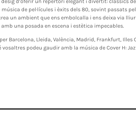
desig d’oferir un repertori elegant i divertit: clàssics d
música de pel·lícules i èxits dels 80, sovint passats pe
 crea un ambient que ens embolcalla i ens deixa via lliu
 I amb una posada en escena i estètica impecables.
er Barcelona, Lleida, València, Madrid, Frankfurt, Illes 
 vosaltres podeu gaudir amb la música de Cover H: Ja