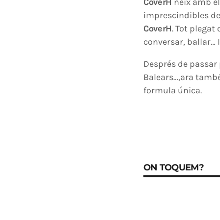
CoverH
neix amb el 
imprescindibles de 
CoverH
. Tot plegat
conversar, ballar…
Després de passar p
Balears…,ara també
formula única.
ON TOQUEM?