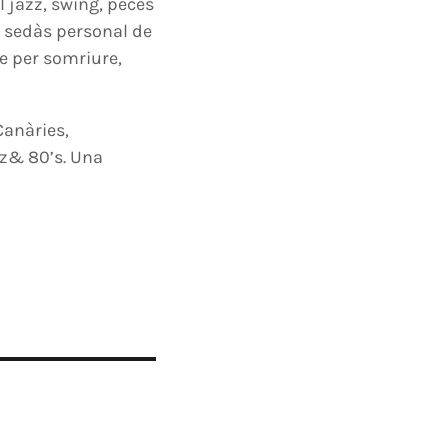
el jazz, swing, peces
l sedàs personal de
re per somriure,
Canàries,
zz& 80’s. Una