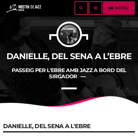
search
menu
hotel
HOTEL
COMPRA ENTRADES O ABONAMENT
TOP NEWS
LA MOSTRA JAZZ TORTOSA, CONVOCA EL
CONCURS ANUAL DE DISSENY DE CARTELLS
DANIELLE, DEL SENA A L’EBRE
DEL FESTIVAL
today
19 DE MARÇ DE 2026
PASSEIG PER L'EBRE AMB JAZZ A BORD DEL
VOLS TOCAR A LA XXXIII MOSTRA DE JAZZ
SIRGADOR
DE TORTOSA? CONVOCATÒRIA OBERTA!
today
28 D'ABRIL DE 2026
TOP
today
19 DE MARÇ DE 2026
422
114
DANIELLE, DEL SENA A L'EBRE