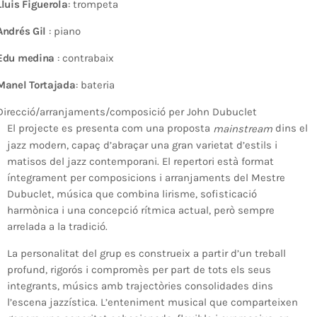
Lluis Figuerola
: trompeta
Andrés Gil
: piano
Edu medina
: contrabaix
Manel Tortajada
: bateria
Direcció/arranjaments/composició per John Dubuclet
El projecte es presenta com una proposta
dins el
mainstream
jazz modern, capaç d’abraçar una gran varietat d’estils i
matisos del jazz contemporani. El repertori està format
íntegrament per composicions i arranjaments del Mestre
Dubuclet, música que combina lirisme, sofisticació
harmònica i una concepció rítmica actual, però sempre
arrelada a la tradició.
La personalitat del grup es construeix a partir d’un treball
profund, rigorós i compromès per part de tots els seus
integrants, músics amb trajectòries consolidades dins
l’escena jazzística. L’enteniment musical que comparteixen