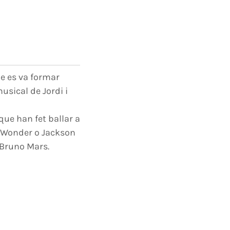
ue es va formar
usical de Jordi i
que han fet ballar a
ie Wonder o Jackson
o Bruno Mars.