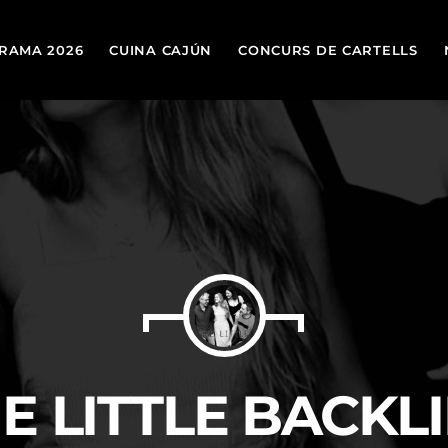
RAMA 2026
CUINA CAJÚN
CONCURS DE CARTELLS
TOP
today
19 DE MARÇ DE 2026
E LITTLE BACKL