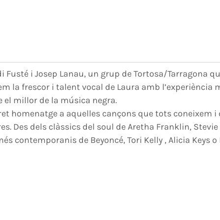
a
di Fusté i Josep Lanau, un grup de Tortosa/Tarragona q
m la frescor i talent vocal de Laura amb l’experiència m
e el millor de la música negra.
 ret homenatge a aquelles cançons que tots coneixem i 
s. Des dels clàssics del soul de Aretha Franklin, Stev
 més contemporanis de Beyoncé, Tori Kelly , Alicia Keys 