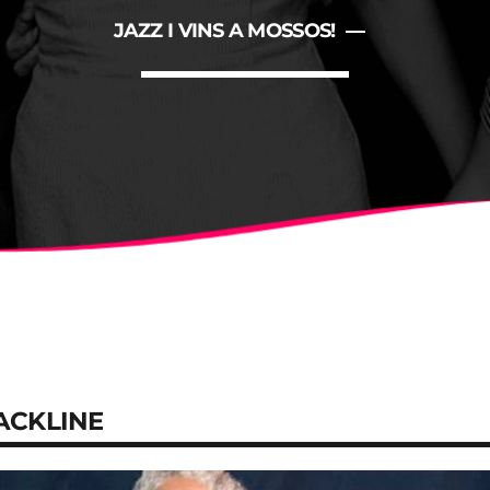
ALBERT
NOTÍCIES
JAZZ I VINS A MOSSOS!
LA MOSTRA JAZZ TORTOSA
CONCURS ANUAL DE DISSE
FESTIVAL
BACKLINE